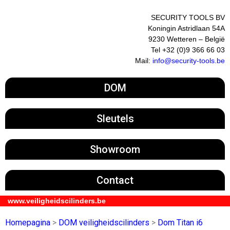
SECURITY TOOLS BV
Koningin Astridlaan 54A
9230 Wetteren – België
Tel +32 (0)9 366 66 03
Mail:
info@security-tools.be
DOM
Sleutels
Showroom
Contact
www.veiligheidscilinders.be
Homepagina
>
DOM veiligheidscilinders
>
Dom Titan i6