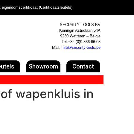
t eigendomscertificaat (Certificaatsleutels)
SECURITY TOOLS BV
Koningin Astridlaan 54A
9230 Wetteren – België
Tel +32 (0)9 366 66 03
Mail:
info@security-tools.be
eutels
Showroom
Contact
 of wapenkluis in