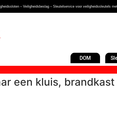
ligheidssloten – Veiligheidsbeslag – Sleutelservice voor veiligheidssleutels me
DOM
Sl
ar een kluis, brandkast
?