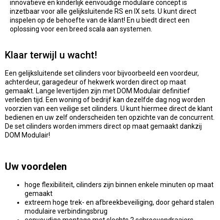
innovatieve en kinderlijk eenvoudige modulaire concept is
inzetbaar voor alle gelijksluitende RS en IX sets. U kunt direct
inspelen op de behoefte van de klant! En u biedt direct een
oplossing voor een breed scala aan systemen.
Klaar terwijl u wacht!
Een gelijksluitende set cilinders voor bijvoorbeeld een voordeur,
achterdeur, garagedeur of hekwerk worden direct op maat
gemaakt. Lange levertijden zijn met DOM Modulair definitief
verleden tijd. Een woning of bedrijf kan dezelfde dag nog worden
voorzien van een veilige set cilinders. U kunt hiermee direct de klant
bedienen en uw zelf onderscheiden ten opzichte van de concurrent.
De set cilinders worden immers direct op maat gemaakt dankzij
DOM Modulair!
Uw voordelen
hoge flexibiliteit, cilinders zijn binnen enkele minuten op maat
gemaakt
extreem hoge trek- en afbreekbeveiliging, door gehard stalen
modulaire verbindingsbrug
eenvoudige montage met slechts 2 schroevendraaiers