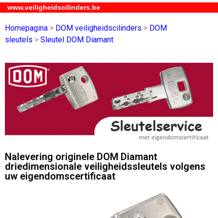
www.veiligheidscilinders.be
Homepagina
>
DOM veiligheidscilinders
>
DOM
sleutels
>
Sleutel DOM Diamant
Nalevering originele DOM Diamant
driedimensionale veiligheidssleutels volgens
uw eigendomscertificaat